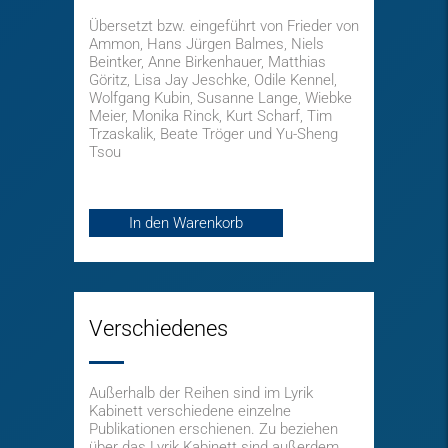
Übersetzt bzw. eingeführt von Frieder von
Ammon, Hans Jürgen Balmes, Niels
Beintker, Anne Birkenhauer, Matthias
Göritz, Lisa Jay Jeschke, Odile Kennel,
Wolfgang Kubin, Susanne Lange, Wiebke
Meier, Monika Rinck, Kurt Scharf, Tim
Trzaskalik, Beate Tröger und Yu-Sheng
Tsou
In den Warenkorb
Verschiedenes
Außerhalb der Reihen sind im Lyrik
Kabinett verschiedene einzelne
Publikationen erschienen. Zu beziehen
über das Lyrik Kabinett sind außerdem