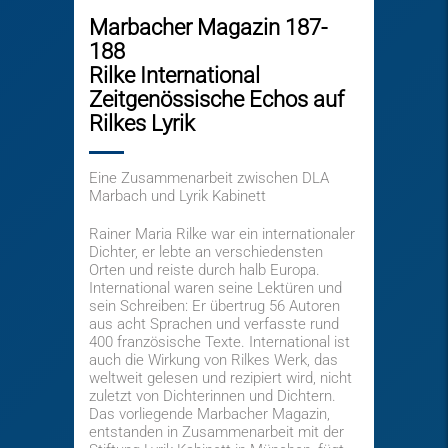
Marbacher Magazin 187-
188
Rilke International
Zeitgenössische Echos auf
Rilkes Lyrik
Eine Zusammenarbeit zwischen DLA
Marbach und Lyrik Kabinett
Rainer Maria Rilke war ein internationaler
Dichter, er lebte an verschiedensten
Orten und reiste durch halb Europa.
International waren seine Lektüren und
sein Schreiben: Er übertrug 56 Autoren
aus acht Sprachen und verfasste rund
400 französische Texte. International ist
auch die Wirkung von Rilkes Werk, das
weltweit gelesen und rezipiert wird, nicht
zuletzt von Dichterinnen und Dichtern.
Das vorliegende Marbacher Magazin,
entstanden in Zusammenarbeit mit der