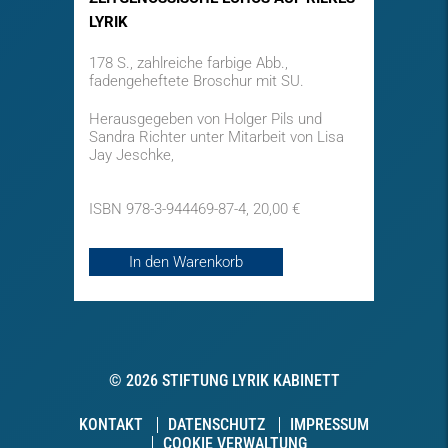
LYRIK
178 S., zahlreiche farbige Abb.,
fadengeheftete Broschur mit SU.
Herausgegeben von Holger Pils und
Sandra Richter unter Mitarbeit von Lisa
Jay Jeschke,
ISBN 978-3-944469-87-4, 20,00 €
In den Warenkorb
© 2026 STIFTUNG LYRIK KABINETT
KONTAKT
DATENSCHUTZ
IMPRESSUM
COOKIE VERWALTUNG