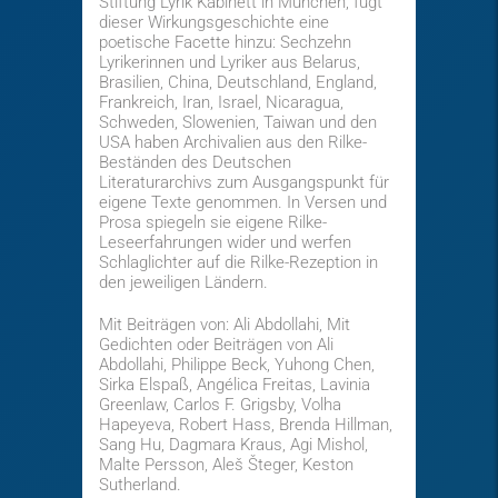
Stiftung Lyrik Kabinett in München, fügt
dieser Wirkungsgeschichte eine
poetische Facette hinzu: Sechzehn
Lyrikerinnen und Lyriker aus Belarus,
Brasilien, China, Deutschland, England,
Frankreich, Iran, Israel, Nicaragua,
Schweden, Slowenien, Taiwan und den
USA haben Archivalien aus den Rilke-
Beständen des Deutschen
Literaturarchivs zum Ausgangspunkt für
eigene Texte genommen. In Versen und
Prosa spiegeln sie eigene Rilke-
Leseerfahrungen wider und werfen
Schlaglichter auf die Rilke-Rezeption in
den jeweiligen Ländern.
Mit Beiträgen von: Ali Abdollahi, Mit
Gedichten oder Beiträgen von Ali
Abdollahi, Philippe Beck, Yuhong Chen,
Sirka Elspaß, Angélica Freitas, Lavinia
Greenlaw, Carlos F. Grigsby, Volha
Hapeyeva, Robert Hass, Brenda Hillman,
Sang Hu, Dagmara Kraus, Agi Mishol,
Malte Persson, Aleš Šteger, Keston
Sutherland.