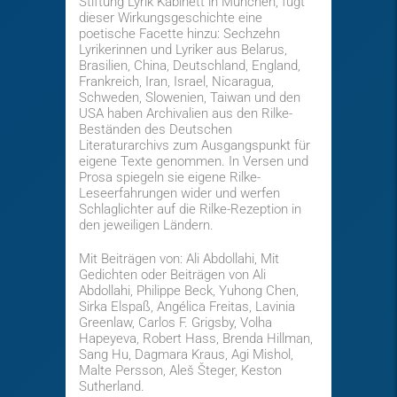
Stiftung Lyrik Kabinett in München, fügt
dieser Wirkungsgeschichte eine
poetische Facette hinzu: Sechzehn
Lyrikerinnen und Lyriker aus Belarus,
Brasilien, China, Deutschland, England,
Frankreich, Iran, Israel, Nicaragua,
Schweden, Slowenien, Taiwan und den
USA haben Archivalien aus den Rilke-
Beständen des Deutschen
Literaturarchivs zum Ausgangspunkt für
eigene Texte genommen. In Versen und
Prosa spiegeln sie eigene Rilke-
Leseerfahrungen wider und werfen
Schlaglichter auf die Rilke-Rezeption in
den jeweiligen Ländern.
Mit Beiträgen von: Ali Abdollahi, Mit
Gedichten oder Beiträgen von Ali
Abdollahi, Philippe Beck, Yuhong Chen,
Sirka Elspaß, Angélica Freitas, Lavinia
Greenlaw, Carlos F. Grigsby, Volha
Hapeyeva, Robert Hass, Brenda Hillman,
Sang Hu, Dagmara Kraus, Agi Mishol,
Malte Persson, Aleš Šteger, Keston
Sutherland.