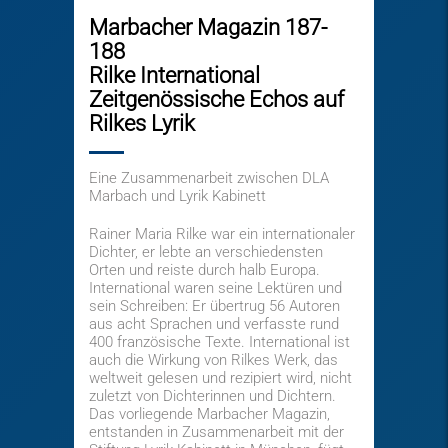
Marbacher Magazin 187-
188
Rilke International
Zeitgenössische Echos auf
Rilkes Lyrik
Eine Zusammenarbeit zwischen DLA
Marbach und Lyrik Kabinett
Rainer Maria Rilke war ein internationaler
Dichter, er lebte an verschiedensten
Orten und reiste durch halb Europa.
International waren seine Lektüren und
sein Schreiben: Er übertrug 56 Autoren
aus acht Sprachen und verfasste rund
400 französische Texte. International ist
auch die Wirkung von Rilkes Werk, das
weltweit gelesen und rezipiert wird, nicht
zuletzt von Dichterinnen und Dichtern.
Das vorliegende Marbacher Magazin,
entstanden in Zusammenarbeit mit der