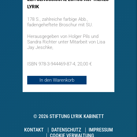
LYRIK
178 S., zahlreiche farbige Abb.,
fadengeheftete Broschur mit SU.
Herausgegeben von Holger Pils und
Sandra Richter unter Mitarbeit von Lisa
Jay Jeschke,
ISBN 978-3-944469-87-4, 20,00 €
In den Warenkorb
© 2026 STIFTUNG LYRIK KABINETT
KONTAKT
DATENSCHUTZ
IMPRESSUM
COOKIE VERWALTUNG