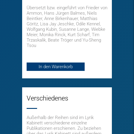
Übersetzt bzw. eingeführt von Frieder von
Ammon, Hans Jürgen Balmes, Niels
Beintker, Anne Birkenhauer, Matthias
Göritz, Lisa Jay Jeschke, Odile Kennel,
Wolfgang Kubin, Susanne Lange, Wiebke
Meier, Monika Rinck, Kurt Scharf, Tim
Trzaskalik, Beate Tröger und Yu-Sheng
Tsou
In den Warenkorb
Verschiedenes
Außerhalb der Reihen sind im Lyrik
Kabinett verschiedene einzelne
Publikationen erschienen. Zu beziehen
über das Lyrik Kabinett sind außerdem