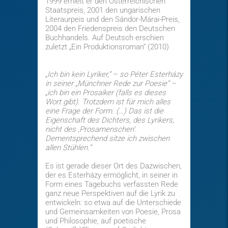
1999 erhielt er den Österreichischen
Staatspreis, 2001 den ungarischen
Literaurpeis und den Sándor-Márai-Preis,
2004 den Friedenspreis den Deutschen
Buchhandels. Auf Deutsch erschien
zuletzt „Ein Produktionsroman“ (2010)
„Ich bin kein Lyriker,“ – so Péter Esterházy
in seiner „Münchner Rede zur Poesie“ –
„ich bin ein Prosaiker (falls es dieses
Wort gibt). Trotzdem ist für mich alles
eine Frage der Form. (…) Das ist die
Eigenschaft des Dichters, des Lyrikers,
nicht des ‚Prosamenschen‘.
Dementsprechend sitze ich zwischen
allen Stühlen.“
Es ist gerade dieser Ort des Dazwischen,
der es Esterházy ermöglicht, in seiner in
Form eines Tagebuchs verfassten Rede
ganz neue Perspektiven auf die Lyrik zu
entwickeln: so etwa auf die Unterschiede
und Gemeinsamkeiten von Poesie, Prosa
und Philosophie, auf poetische