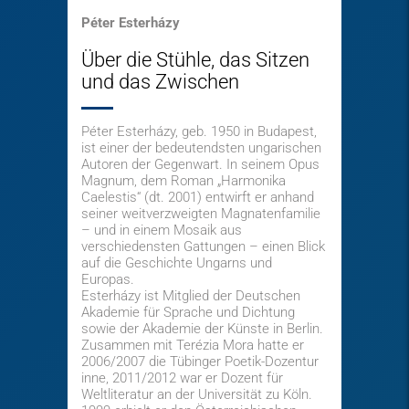
Péter Esterházy
Über die Stühle, das Sitzen
und das Zwischen
Péter Esterházy, geb. 1950 in Budapest,
ist einer der bedeutendsten ungarischen
Autoren der Gegenwart. In seinem Opus
Magnum, dem Roman „Harmonika
Caelestis“ (dt. 2001) entwirft er anhand
seiner weitverzweigten Magnatenfamilie
– und in einem Mosaik aus
verschiedensten Gattungen – einen Blick
auf die Geschichte Ungarns und
Europas.
Esterházy ist Mitglied der Deutschen
Akademie für Sprache und Dichtung
sowie der Akademie der Künste in Berlin.
Zusammen mit Terézia Mora hatte er
2006/2007 die Tübinger Poetik-Dozentur
inne, 2011/2012 war er Dozent für
Weltliteratur an der Universität zu Köln.