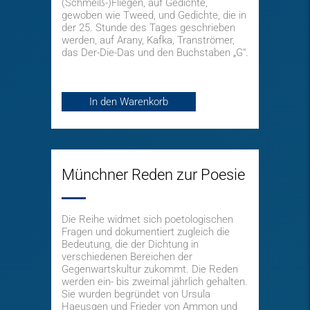
(Schmeiß-)Fliegen, auf Gedichte,
gewoben wie Tweed, und Gedichte, die in
der 25. Stunde des Tages geschrieben
werden, auf Arany, Kafka, Tranströmer,
das Der-Die-Das und den Buchstaben „G“.
In den Warenkorb
Münchner Reden zur Poesie
Die Reihe widmet sich poetologischen
Fragen und dokumentiert zugleich die
Bedeutung, die der Dichtung in
verschiedenen Bereichen der
Gegenwartskultur zukommt. Die Reden
werden ein- bis zweimal jährlich gehalten.
Sie wurden begründet von Ursula
Haeusgen und Frieder von Ammon und