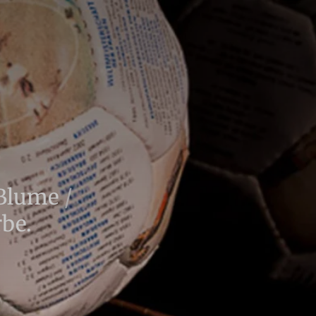
e Blume
/
rbe.