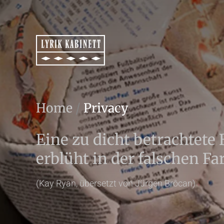
Home
/
Privacy
Eine zu dicht betrachtet
erblüht in der falschen Fa
(Kay Ryan, übersetzt von Jürgen Brôcan)