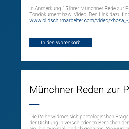
In Anmerkung 15 ihrer Münchner Rede zur Poe
Tondokument bzw. Video. Den Link dazu find
www.bildschirmarbeiter.com/video/xhosa_-_
In den Warenkorb
Münchner Reden zur P
Die Reihe widmet sich poetologischen Frage
der Dichtung in verschiedenen Bereichen d
ein- bis zweimal jährlich gehalten. Sie wur