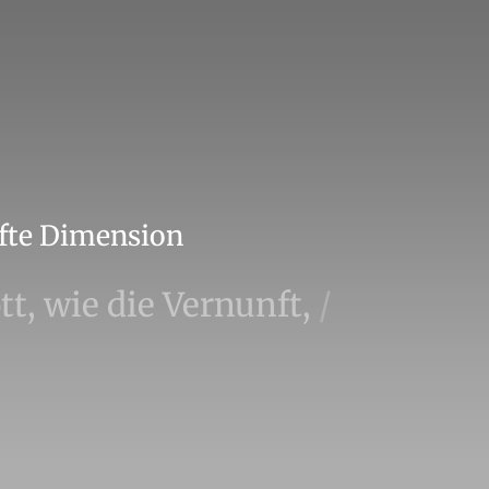
nfte Dimension
tt, wie die Vernunft,
/