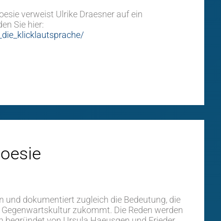
sie verweist Ulrike Draesner auf ein
en Sie hier:
die_klicklautsprache/
oesie
n und dokumentiert zugleich die Bedeutung, die
er Gegenwartskultur zukommt. Die Reden werden
den begründet von Ursula Haeusgen und Frieder