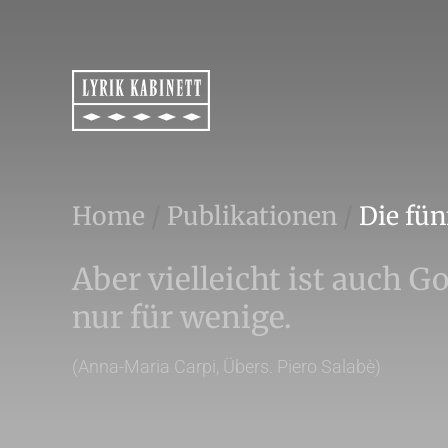
Home
/
Publikationen
/
Die fü
Aber vielleicht ist auch Go
nur für wenige.
(Anna-Maria Carpi, Übers. Piero Salabè)