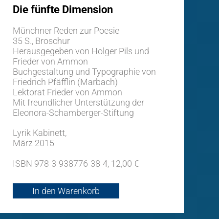
Die fünfte Dimension
Münchner Reden zur Poesie
35 S., Broschur
Herausgegeben von Holger Pils und
Frieder von Ammon
Buchgestaltung und Typographie von
Friedrich Pfäfflin (Marbach)
Lektorat Frieder von Ammon
Mit freundlicher Unterstützung der
Eleonora-Schamberger-Stiftung
Lyrik Kabinett,
März 2015
ISBN 978-3-938776-38-4, 12,00 €
In den Warenkorb