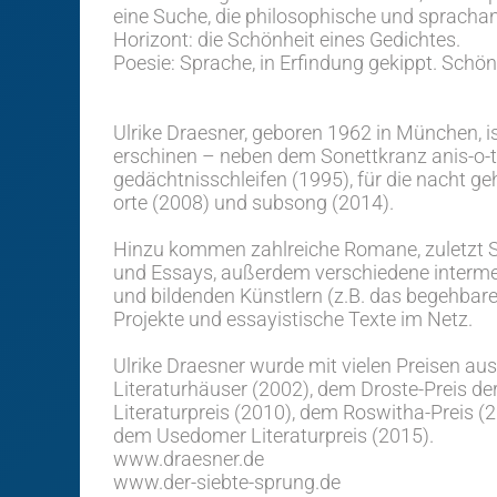
eine Suche, die philosophische und sprachana
Horizont: die Schönheit eines Gedichtes.
Poesie: Sprache, in Erfindung gekippt. Schö
Ulrike Draesner, geboren 1962 in München, ist
erschinen – neben dem Sonettkranz anis-o-tr
gedächtnisschleifen (1995), für die nacht geh
orte (2008) und subsong (2014).
Hinzu kommen zahlreiche Romane, zuletzt 
und Essays, außerdem verschiedene interme
und bildenden Künstlern (z.B. das begehbare
Projekte und essayistische Texte im Netz.
Ulrike Draesner wurde mit vielen Preisen au
Literaturhäuser (2002), dem Droste-Preis d
Literaturpreis (2010), dem Roswitha-Preis 
dem Usedomer Literaturpreis (2015).
www.draesner.de
www.der-siebte-sprung.de