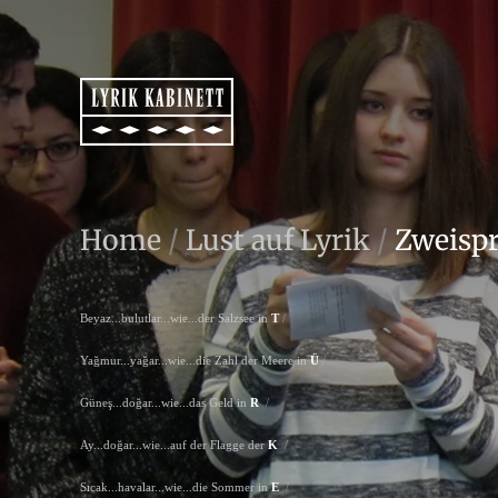
Home
/
Lust auf Lyrik
/
Zweispr
Beyaz...bulutlar...wie...der Salzsee in
T
/
Yağmur...yağar...wie...die Zahl der Meere in
Ü
/
Güneş...doğar...wie...das Geld in
R
/
Ay...doğar...wie...auf der Flagge der
K
/
Sıcak...havalar...wie...die Sommer in
E
/