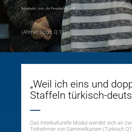
Arkadaşlık...wie...die Freundschaft in
I
(Ahmet Doğu, Q 11)
„Weil ich eins und dop
Staffeln türkisch-deut
Das interkulturelle Modul wendet sich an 
Teilnehmer von Sammelkursen (Türkisch Q1