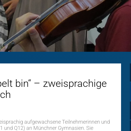
pelt bin“ – zweisprachige
sch
zweisprachig aufgewachsene Teilnehmerinnen und
1 und Q12) an Münchner Gymnasien. Sie