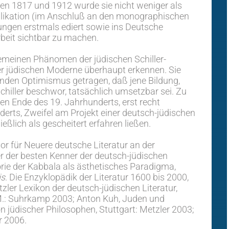
en 1817 und 1912 wurde sie nicht weniger als
ublikation (im Anschluß an den monographischen
ungen erstmals ediert sowie ins Deutsche
Arbeit sichtbar zu machen.
emeinen Phänomen der jüdischen Schiller-
der jüdischen Moderne überhaupt erkennen. Sie
nden Optimismus getragen, daß jene Bildung,
chiller beschwor, tatsächlich umsetzbar sei. Zu
n Ende des 19. Jahrhunderts, erst recht
erts, Zweifel am Projekt einer deutsch-jüdischen
ließlich als gescheitert erfahren ließen.
 für Neuere deutsche Literatur an der
er der besten Kenner der deutsch-jüdischen
orie der Kabbala als ästhetisches Paradigma,
is
. Die Enzyklopädik der Literatur 1600 bis 2000,
ler Lexikon der deutsch-jüdischen Literatur,
a.M.: Suhrkamp 2003; Anton Kuh, Juden und
n jüdischer Philosophen, Stuttgart: Metzler 2003;
r 2006.