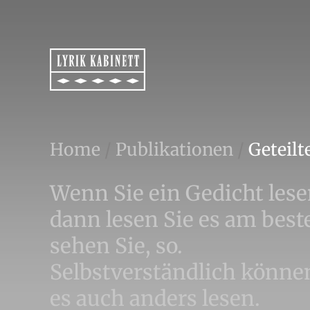
Home
/
Publikationen
/
Geteilt
Wenn Sie ein Gedicht lese
dann lesen Sie es am best
sehen Sie, so.
Selbstverständlich könne
es auch anders lesen.