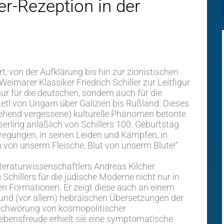
ler-Rezeption in der
t, von der Aufklärung bis hin zur zionistischen
marer Klassiker Friedrich Schiller zur Leitfigur
ur für die deutschen, sondern auch für die
etl von Ungarn über Galizien bis Rußland. Dieses
tgehend vergessene) kulturelle Phänomen betonte
serling anläßlich von Schillers 100. Geburtstag
rregungen, in seinen Leiden und Kämpfen, in
 von unserm Fleische, Blut von unserm Blute!“
teraturwissenschaftlers Andreas Kilcher
Schillers für die jüdische Moderne nicht nur in
chen Formationen. Er zeigt diese auch an einem
n und (vor allem) hebräischen Übersetzungen der
eschwörung von kosmopolitischer
bensfreude erhielt sie eine symptomatische