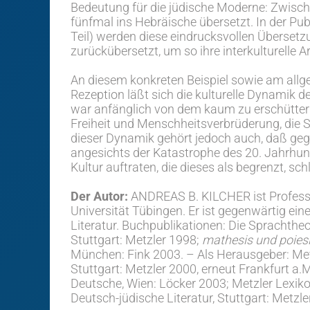
Bedeutung für die jüdische Moderne: Zwisch
fünfmal ins Hebräische übersetzt. In der P
Teil) werden diese eindrucksvollen Übersetz
zurückübersetzt, um so ihre interkulturelle 
An diesem konkreten Beispiel sowie am allg
Rezeption läßt sich die kulturelle Dynamik 
war anfänglich von dem kaum zu erschütter
Freiheit und Menschheitsverbrüderung, die S
dieser Dynamik gehört jedoch auch, daß gege
angesichts der Katastrophe des 20. Jahrhund
Kultur auftraten, die dieses als begrenzt, sch
Der Autor:
ANDREAS B. KILCHER ist Professor
Universität Tübingen. Er ist gegenwärtig ein
Literatur. Buchpublikationen: Die Sprachthe
Stuttgart: Metzler 1998;
mathesis und poies
München: Fink 2003. – Als Herausgeber: Metz
Stuttgart: Metzler 2000, erneut Frankfurt 
Deutsche, Wien: Löcker 2003; Metzler Lexiko
Deutsch-jüdische Literatur, Stuttgart: Metzle