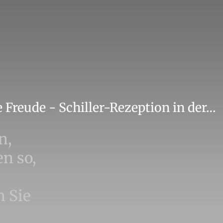
e Freude - Schiller-Rezeption in der…
n,
en so,
n Sie