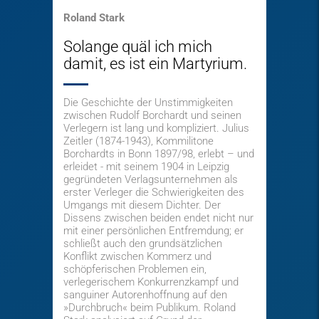
Roland Stark
Solange quäl ich mich
damit, es ist ein Martyrium.
Die Geschichte der Unstimmigkeiten
zwischen Rudolf Borchardt und seinen
Verlegern ist lang und kompliziert. Julius
Zeitler (1874-1943), Kommilitone
Borchardts in Bonn 1897/98, erlebt – und
erleidet - mit seinem 1904 in Leipzig
gegründeten Verlagsunternehmen als
erster Verleger die Schwierigkeiten des
Umgangs mit diesem Dichter. Der
Dissens zwischen beiden endet nicht nur
mit einer persönlichen Entfremdung; er
schließt auch den grundsätzlichen
Konflikt zwischen Kommerz und
schöpferischen Problemen ein,
verlegerischem Konkurrenzkampf und
sanguiner Autorenhoffnung auf den
»Durchbruch« beim Publikum. Roland