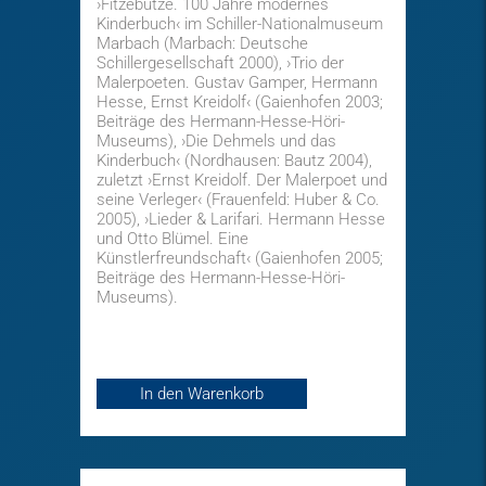
›Fitzebutze. 100 Jahre modernes
Kinderbuch‹ im Schiller-Nationalmuseum
Marbach (Marbach: Deutsche
Schillergesellschaft 2000), ›Trio der
Malerpoeten. Gustav Gamper, Hermann
Hesse, Ernst Kreidolf‹ (Gaienhofen 2003;
Beiträge des Hermann-Hesse-Höri-
Museums), ›Die Dehmels und das
Kinderbuch‹ (Nordhausen: Bautz 2004),
zuletzt ›Ernst Kreidolf. Der Malerpoet und
seine Verleger‹ (Frauenfeld: Huber & Co.
2005), ›Lieder & Larifari. Hermann Hesse
und Otto Blümel. Eine
Künstlerfreundschaft‹ (Gaienhofen 2005;
Beiträge des Hermann-Hesse-Höri-
Museums).
In den Warenkorb