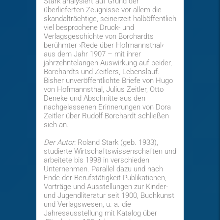
Stark analysiert auf Grund der
überlieferten Zeugnisse vor allem die
skandalträchtige, seinerzeit halböffentlich
viel besprochene Druck- und
Verlagsgeschichte von Borchardts
berühmter ›Rede über Hofmannsthal‹
aus dem Jahr 1907 – mit ihrer
jahrzehntelangen Auswirkung auf beider,
Borchardts und Zeitlers, Lebenslauf.
Bisher unveröffentlichte Briefe von Hugo
von Hofmannsthal, Julius Zeitler, Otto
Deneke und Abschnitte aus den
nachgelassenen Erinnerungen von Dora
Zeitler über Rudolf Borchardt schließen
sich an.
Der Autor:
Roland Stark (geb. 1933),
studierte Wirtschaftswissenschaften und
arbeitete bis 1998 in verschieden
Unternehmen. Parallel dazu und nach
Ende der Berufstätigkeit Publikationen,
Vorträge und Ausstellungen zur Kinder-
und Jugendliteratur seit 1900, Buchkunst
und Verlagswesen, u. a. die
Jahresausstellung mit Katalog über