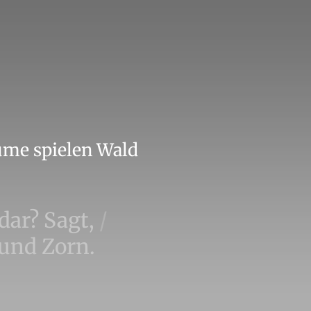
ume spielen Wald
 dar? Sagt,
/
 und Zorn.