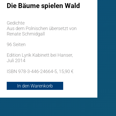
Die Bäume spielen Wald
Gedichte
Aus dem Polnischen übersetzt von
Renate Schmidgall
96 Seiten
Edition Lyrik Kabinett bei Hanser,
Juli 2014
ISBN 978-3-446-24664-5, 15,90 €
In den Warenkorb