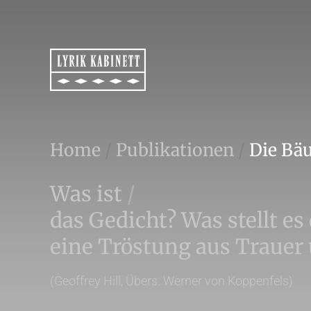
Home
/
Publikationen
/
Die Bä
Was ist
/
das Gedicht? Was stellt es
eine Tröstung aus Trauer
(Geoffrey Hill, Übers. Werner von Koppenfels)