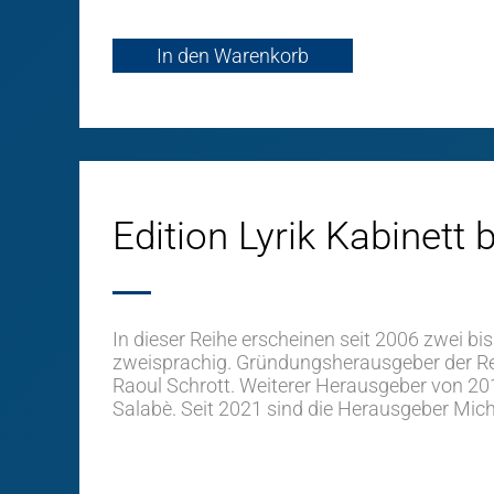
In den Warenkorb
Edition Lyrik Kabinett 
In dieser Reihe erscheinen seit 2006 zwei bis
zweisprachig. Gründungsherausgeber der Re
Raoul Schrott. Weiterer Herausgeber von 20
Salabè. Seit 2021 sind die Herausgeber Micha