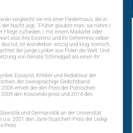
ki vergleicht sie mit einer Fledermaus, die in
er Nacht jagt. "Früher glaubte man, sie nähre /
er Fliege zufrieden, / mit einem Maikäfer oder
wart also ihre Existenz und ihr Geheimnis selber
das tut, ist wunderbar: witzig und klug, ironisch,
htet der junge Lyriker aus Polen die Welt. Und
setzung von Renate Schmidgall als einen ihr
riker, Essayist, Kritiker und Redakteur der
erschien der zweisprachige Gedichtband
006 erhielt der den Preis der Polnischen
, 2009 den Koscielski-preis und 2014 den
Slawistik und Germanistik an der Universität
ie u.a. 2001 den Jane-Scatchert-Preis der Ledig-
s-Preis.