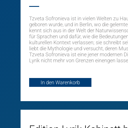
Tzveta Sofronieva ist in vielen Welten zu Hau
geboren wurde, und in Berlin, wo die gelernte 
kennt sich aus in der Welt der Naturwissensc
für Sprachen und dafür, wie die Bedeutungen
kulturellen Kontext verlassen; sie schreibt s
liebt die Mythologie und versucht, deren Mus
Tzveta Sofronieva ist eine jener modernen Di
Lyrik nicht mehr von Grenzen einengen lasse
In den Warenkorb