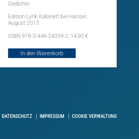
Gedichte
Edition Lyrik Kabinett bei Hanser,
August 2013
ISBN 978-3-446-24339-2, 14,90 €
In den Warenkorb
DATENSCHUTZ
IMPRESSUM
COOKIE VERWALTUNG