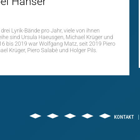
bei Hanser
 drei Lyrik-Bände pro Jahr, viele von ihnen
ihe sind Ursula Haeusgen, Michael Krüger und
16 bis 2019 war Wolfgang Matz, seit 2019 Piero
el Krüger, Piero Salabè und Holger Pils.
KONTAKT