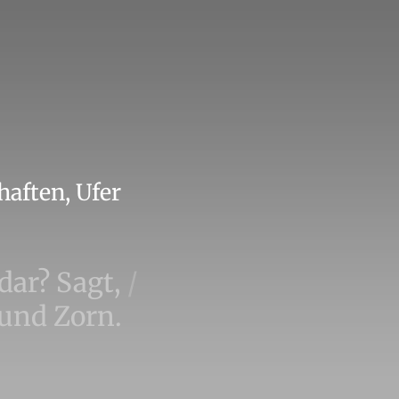
aften, Ufer
 dar? Sagt,
/
 und Zorn.