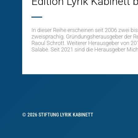
Edition Lyrik Kabinett 
In dieser Reihe erscheinen seit 2006 zwei bis
zweisprachig. Gründungsherausgeber der Re
Raoul Schrott. Weiterer Herausgeber von 20
Salabè. Seit 2021 sind die Herausgeber Micha
© 2026 STIFTUNG LYRIK KABINETT