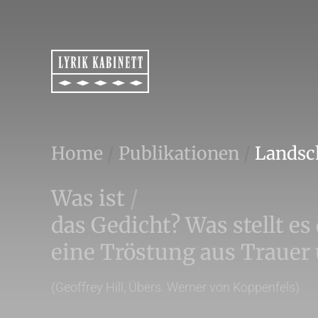
Home
/
Publikationen
/
Landsch
Was ist
/
das Gedicht? Was stellt es
eine Tröstung aus Trauer
(Geoffrey Hill, Übers. Werner von Koppenfels)