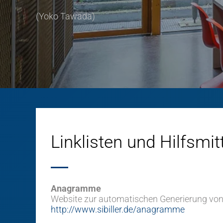
(Yoko Tawada)
Linklisten und Hilfsmit
Anagramme
Website zur automatischen Generierung v
http://www.sibiller.de/anagramme