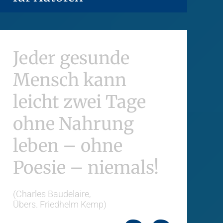
Jeder gesunde
Mensch kann
leicht zwei Tage
ohne Nahrung
leben – ohne
Poesie – niemals!
(Charles Baudelaire,
Übers. Friedhelm Kemp)