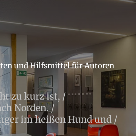
sten und Hilfsmittel für Autoren
 zu kurz ist, /
ach Norden. /
Finger im heißen Hund und /