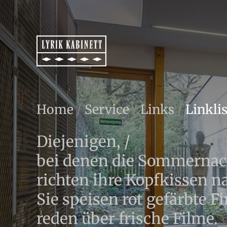
Home
/
Service
/
Links
/
Linkli
Diejenigen, /
bei denen die Sommernacht
richten ihre Kopfkissen n
Sie speisen rot gefärbte 
reden über frische Filme.