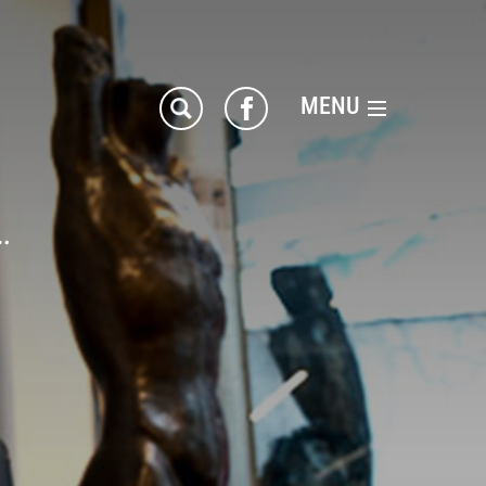
MENU
…