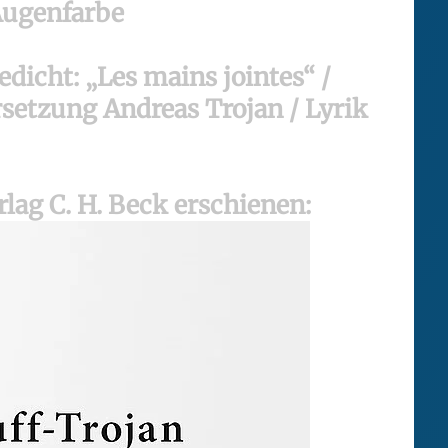
Augenfarbe
dicht: „Les mains jointes“ /
setzung Andreas Trojan / Lyrik
lag C. H. Beck erschienen: