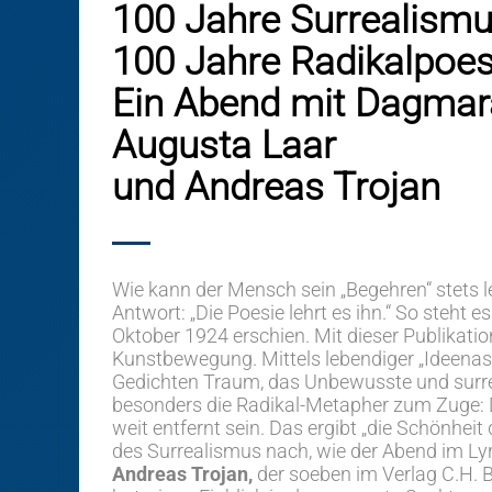
100 Jahre Surrealism
100 Jahre Radikalpoes
Ein Abend mit Dagmar
Augusta Laar
und Andreas Trojan
Wie kann der Mensch sein „Begehren“ stets le
Antwort: „Die Poesie lehrt es ihn.“ So steht e
Oktober 1924 erschien. Mit dieser Publikation 
Kunstbewegung. Mittels lebendiger „Ideenass
Gedichten Traum, das Unbewusste und surre
besonders die Radikal-Metapher zum Zuge: D
weit entfernt sein. Das ergibt „die Schönheit
des Surrealismus nach, wie der Abend im Lyri
Andreas Trojan,
der soeben im Verlag C.H.