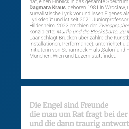
hat, einen Einblick in das gesamte Spektrum
Dagmara Kraus
, geboren 1981 in Wrocław,
surealistische Lyrik vor und lesen Eigenes al
Lyrikdebüt und ist seit 2021 Juniorprofessori
Hildesheim. 2022 erschien der
Zwiesprache
konzipierte:
Murfla und die Blocksbärte. Zu 
Laar schlägt Brücken über zahlreiche Kunstbe
Installationen, Performance), unterrichtet u.
Initiatorin von Schamrock – als ‚Salon‘ und 
München, Wien und Luzern stattfindet.
Die Engel sind Freunde
die man um Rat fragt bei der
und die dann traurig antwor