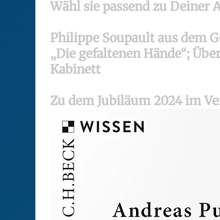
Wähl sie passend zu Deiner 
Philippe Soupault aus dem Ge
„Die gefaltenen Hände“; Über
Kabinett
Zu dem Jubiläum 2024 im Ver