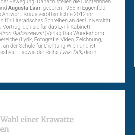
 der Bewegung. Danach stellen die Dichterinnen
 und
Augusta Laar
, geboren 1955 in Eggenfeld,
s Antwort. Kraus veröffentlichte 2012 ihr
n für Literarisches Schreiben an der Universität
n
-Vortrag, den sie für das Lyrik Kabinett
Miron Białoszewski
(Verlag Das Wunderhorn).
reiche (Lyrik, Fotografie, Video, Zeichnung,
a. an der Schule für Dichtung Wien und ist
Festival – sowie der Reihe
Lyrik-Talk
, die in
 Wahl einer Krawatte
ten