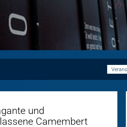
Verans
vagante und
rlassene Camembert