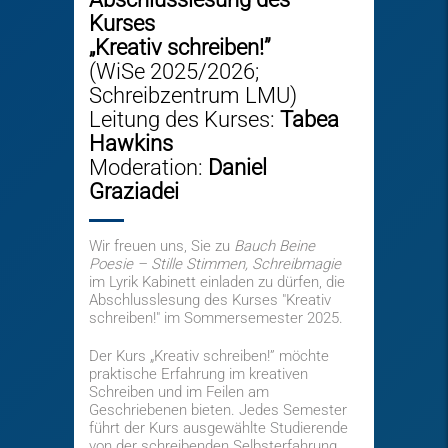
Kurses
„Kreativ schreiben!”
(WiSe 2025/2026;
Schreibzentrum LMU)
Leitung des Kurses:
Tabea
Hawkins
Moderation:
Daniel
Graziadei
Wir freuen uns, Sie zu
Bauch Beine
Poesie – Stille Stimmen, Schreibmagie
im Lyrik Kabinett einladen zu dürfen, die
Abschlusslesung des Kurses "Kreativ
schreiben!" im Sommersemester 2025.
Der Kurs „Kreativ schreiben!” möchte
praktische Erfahrung im kreativen
Schreiben und im Feilen am
Geschriebenen bieten. Jedes Semester
führt der Kurs ausgewählte Studierende
von der schreibenden Selbsterfahrung