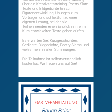
über ein Kreativitätstraining, Poetry-Slam-
Texte und Bildgedichte hin zu
Figurenentwicklung, Übungen zum
Vortragen und schließlich zu einer
eigenen Lesung, bei der alle
Teilnehmenden einen Einblick in ihre im
Kurs entwickelten Texte geben dürfen.
Es erwarten Sie: Kurzgeschichten,
Gedichte, Bildgedichte, Poetry Slams und
vieles mehr in allen Stimmungen.
Die Teilnahme ist selbstverständlich
kostenlos. Wir freuen uns auf Sie!
GASTVERANSTALTUNG
Bauch Beine