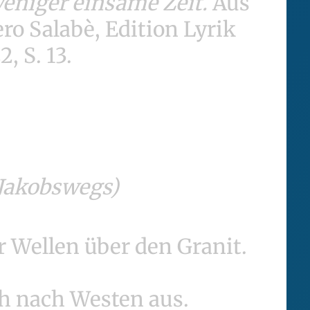
eniger einsame Zeit.
Aus
o Salabè, Edition Lyrik
, S. 13.
Jakobswegs)
r Wellen über den Granit.
ch nach Westen aus.