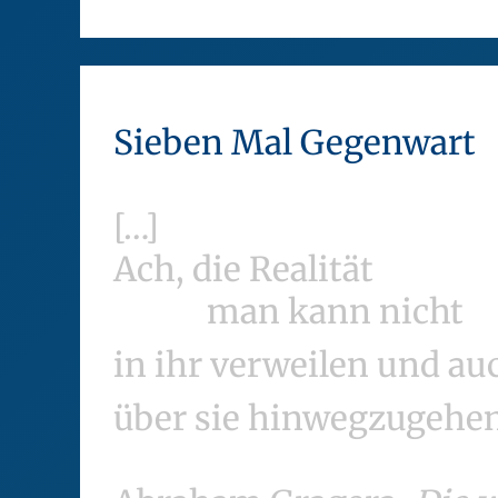
Sieben Mal Gegenwart
[…]
Ach, die Realität
man kann nicht
in ihr verweilen und au
über sie hinwegzugehen