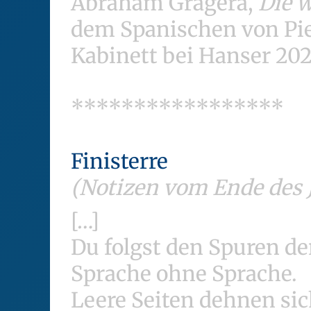
Abraham Gragera,
Die w
dem Spanischen von Pier
Kabinett bei Hanser 2022
*****************
Finisterre
(Notizen vom Ende des 
[…]
Du folgst den Spuren de
Sprache ohne Sprache.
Leere Seiten dehnen si