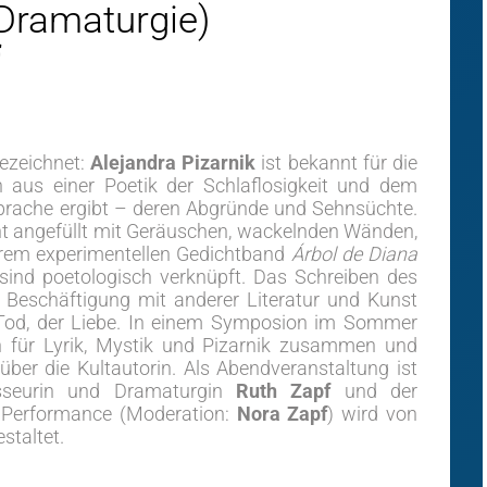
Dramaturgie)
bezeichnet:
Alejandra Pizarnik
ist bekannt für die
ch aus einer Poetik der Schlaflosigkeit und dem
Sprache ergibt – deren Abgründe und Sehnsüchte.
cht angefüllt mit Geräuschen, wackelnden Wänden,
hrem experimentellen Gedichtband
Árbol de Diana
 sind poetologisch verknüpft. Das Schreiben des
 Beschäftigung mit anderer Literatur und Kunst
Tod, der Liebe. In einem Symposion im Sommer
 für Lyrik, Mystik und Pizarnik zusammen und
ber die Kultautorin. Als Abendveranstaltung ist
isseurin und Dramaturgin
Ruth Zapf
und der
 Performance (Moderation:
Nora Zapf
) wird von
staltet.