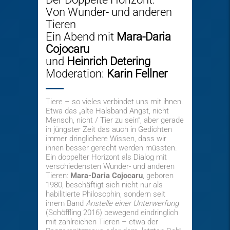
Von Wunder- und anderen
Tieren
Ein Abend mit
Mara-Daria
Cojocaru
und
Heinrich Detering
Moderation:
Karin Fellner
Tiere – so vieles verbindet uns mit ihnen.
Etwa das „alte Halsband Angst, nicht
Mensch, nicht / Tier zu sein“, aber gerade
in jüngster Zeit das auch in Gedichten
immer dringlichere Wissen, dass wir
ihnen besser gerecht werden müssten.
Ein doppelter Horizont als Dialog mit
verschiedensten Wunder- und anderen
Tieren:
Mara-Daria Cojocaru
, geboren
1980, beschäftigt sich nicht nur als
habilitierte Philosophin, sondern seit
ihrem Band
Anstelle einer Unterwerfung
(Schöffling 2016) bewegend eindringlich
mit zahlreichen Tieren – etwa der