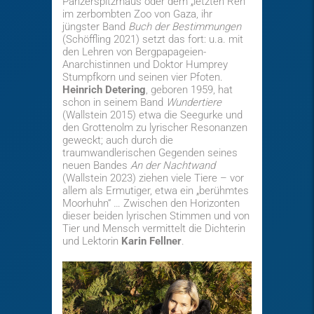
Panzerspitzmaus oder dem „letzten Reh“
im zerbombten Zoo von Gaza, ihr
jüngster Band
Buch der Bestimmungen
(Schöffling 2021) setzt das fort: u.a. mit
den Lehren von Bergpapageien-
Anarchistinnen und Doktor Humprey
Stumpfkorn und seinen vier Pfoten.
Heinrich Detering
, geboren 1959, hat
schon in seinem Band
Wundertiere
(Wallstein 2015) etwa die Seegurke und
den Grottenolm zu lyrischer Resonanzen
geweckt; auch durch die
traumwandlerischen Gegenden seines
neuen Bandes
An der Nachtwand
(Wallstein 2023) ziehen viele Tiere – vor
allem als Ermutiger, etwa ein „berühmtes
Moorhuhn“ … Zwischen den Horizonten
dieser beiden lyrischen Stimmen und von
Tier und Mensch vermittelt die Dichterin
und Lektorin
Karin Fellner
.