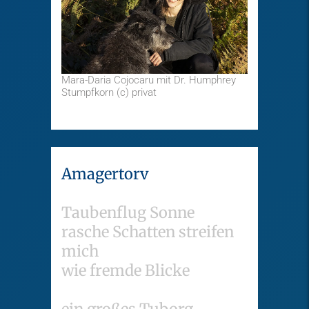
Mara-Daria Cojocaru mit Dr. Humphrey
Stumpfkorn (c) privat
Amagertorv
Taubenflug Sonne
rasche Schatten streifen
mich
wie fremde Blicke
ein großes Tuborg