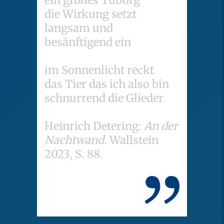
die Wirkung setzt
langsam und
besänftigend ein
im Sonnenlicht reckt
das Tier das ich also bin
schnurrend die Glieder
Heinrich Detering:
An der
Nachtwand.
Wallstein
2023, S. 88.