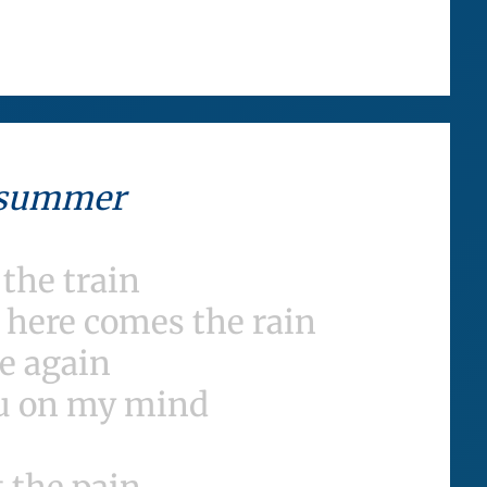
.
h summer
 the train
t here comes the rain
e again
ou on my mind