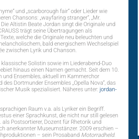
hyme“ und „scarborough fair“ oder Lieder wie
ueren Chansons: „wayfaring stranger“, „Mr.
Die Altistin Beate Jordan singt die Originale und
er CRAUSS trägt seine Übertragungen als
Texte, welche die Originale neu beleuchten und
d melancholischem, bald energischem Wechselspiel
ée zwischen Lyrik und Chanson.
ls klassische Solistin sowie im Liederabend-Duo
rgebiet hinaus einen Namen gemacht. Seit dem 10.
en und Ensembles, aktuell im Kammerchor
ied des Dortmunder Ensembles „Opella Nova“, das
ischer Musik spezialisiert. Näheres unter:
jordan-
hsprachigen Raum v.a. als Lyriker ein Begriff.
tus einer Sprachkunst, die nicht nur still gelesen
. als Postsortierer, Dozent für Rhetorik und
lich anerkannter Museumstänzer. 2009 erschien –
chproduktionen – sein Prosaband
Motorradheld
.