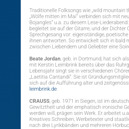
Traditionelle Folksongs wie „wild mountain t
„Wölfe mitten im Mai“ verbinden sich mit ne
Bojangles“ u.a. zu diesem Lese-Liederabend: 
begleitet sie auf der Gitarre, und der Dicht
Sprechgesang vor: eigenständige, poetische 
ihnen antworten. So entwickelt sich in bal
zwischen Liebendem und Geliebter eine Soir
Beate Jordan
, geb. in Dortmund, hat sich a
mit Kerstin Leimbrink bereits über das Ruh
Lebensjahr singt sie in verschiedenen Chör
„Laetitia Cantandi“. Sie ist Gründungsmitgl
sich auf die Aufführung alter und zeitgenöss
leimbrink.de
.
CRAUSS
, geb. 1971 in Siegen, ist im deutsc
Gewitztheit und der emphatisch ironische Ges
werden will, prägen sein Werk. Er arbeitet u.a
Kreatives Schreiben, Werbetexter und staat
nach drei Lyrikbänden und mehreren Hörbu