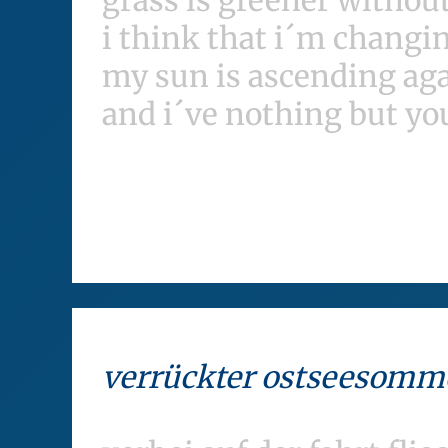
grass is greener withou
i think that i´m changi
my sun is ascending ag
and i´ve nothing but y
verrückter ostseesomm