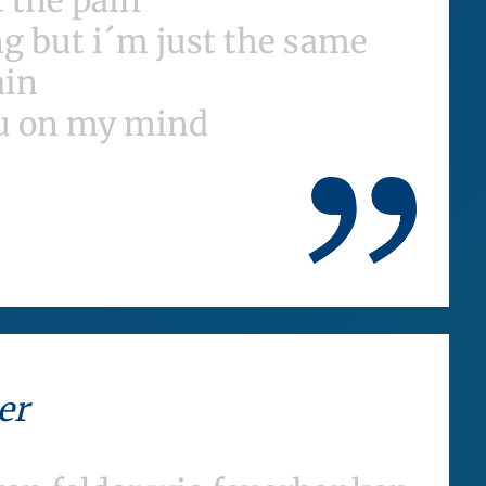
t the pain
ng but i´m just the same
ain
ou on my mind
er