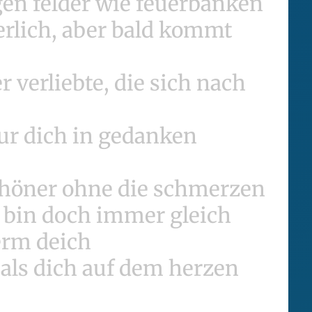
egen felder wie feuerbanken
erlich, aber bald kommt
 verliebte, die sich nach
nur dich in gedanken
chöner ohne die schmerzen
, bin doch immer gleich
erm deich
 als dich auf dem herzen