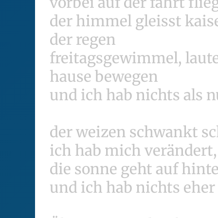
vorbei auf der fahrt fli
der himmel gleisst kais
der regen
freitagsgewimmel, lauter
hause bewegen
und ich hab nichts als 
der weizen schwankt s
ich hab mich verändert
die sonne geht auf hint
und ich hab nichts eher