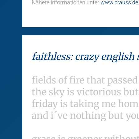
Nähere Informationen unter
www.crauss.de
faithless: crazy englis
fields of fire that passed
the sky is victorious bu
friday is taking me hom
and i´ve nothing but y