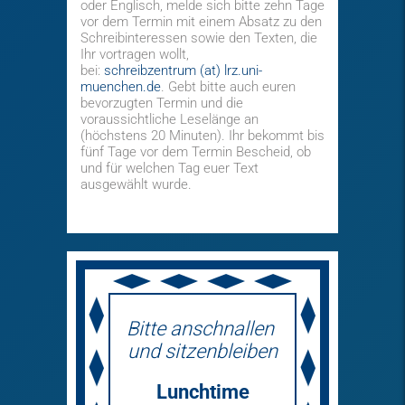
oder Englisch, melde sich bitte zehn Tage
vor dem Termin mit einem Absatz zu den
Schreibinteressen sowie den Texten, die
Ihr vortragen wollt,
bei:
schreibzentrum (at) lrz.uni-
muenchen.de
. Gebt bitte auch euren
bevorzugten Termin und die
voraussichtliche Leselänge an
(höchstens 20 Minuten). Ihr bekommt bis
fünf Tage vor dem Termin Bescheid, ob
und für welchen Tag euer Text
ausgewählt wurde.
Bitte anschnallen
und sitzenbleiben
Lunchtime