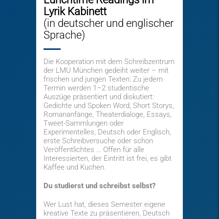
Lyrik Kabinett
(in deutscher und englischer
Sprache)
Die Kooperation mit dem Schreibzentrum
der LMU München gedeiht weiter – mit
frischen und jungen Texten: Zu jedem
Termin werden 1–2 studentische
Auszüge präsentiert und diskutiert:
Gedichte und Spoken Word, Short Storys,
Romananfänge, Theaterdialoge, Essays,
Tweet-Sammlungen oder
Experimentelles, Deutsch oder Englisch,
erste Schreibversuche oder schon
Veröffentlichtes … Offen für alle
Interessierten, der Eintritt ist frei, es gibt
Kaffee und Kuchen.
Du studierst und schreibst selbst?
Wer Lust hat, dieses Semester eigene
kreative Texte zu präsentieren, Deutsch