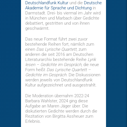
Deutschlandfunk Kultur
und die
Deutsche
Akademie für Sprache und Dichtung
in
Darmstadt. Drei- bis viermal im Jahr wird
in München und Marbach über Gedichte
debattiert, gestritten und von ihnen
geschwärmt.
Das neue Format führt zwei zuvor
bestehende Reihen fort, nämlich zum
einen
Das Lyrische Quartett
, zum
anderen die seit 2016 am Deutschen
Literaturarchiv bestehende Reihe
Lyrik
lesen – Gedichte im Gespräch
, die neue
Form heißt
Das Lyrische Quartett –
Gedichte im Gespräch
. Die Diskussionen
werden jeweils von Deutschlandfunk
Kultur aufgezeichnet und ausgestrahlt.
Die Moderation übernahm 2022-24
Barbara Wahlster, 2024 ging diese
Aufgabe an Maren Jäger über. Die
diskutierten Gedichte werden durch die
Rezitation von Birgitta Assheuer zum
Erlebnis.