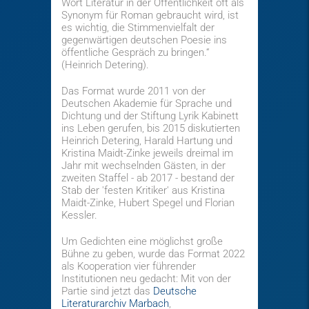
Wort Literatur in der Öffentlichkeit oft als
Synonym für Roman gebraucht wird, ist
es wichtig, die Stimmenvielfalt der
gegenwärtigen deutschen Poesie ins
öffentliche Gespräch zu bringen.“
(Heinrich Detering).
Das Format wurde 2011 von der
Deutschen Akademie für Sprache und
Dichtung und der Stiftung Lyrik Kabinett
ins Leben gerufen, bis 2015 diskutierten
Heinrich Detering, Harald Hartung und
Kristina Maidt-Zinke jeweils dreimal im
Jahr mit wechselnden Gästen, in der
zweiten Staffel - ab 2017 - bestand der
Stab der 'festen Kritiker' aus Kristina
Maidt-Zinke, Hubert Spegel und Florian
Kessler.
Um Gedichten eine möglichst große
Bühne zu geben, wurde das Format 2022
als Kooperation vier führender
Institutionen neu gedacht: Mit von der
Partie sind jetzt das
Deutsche
Literaturarchiv Marbach
,