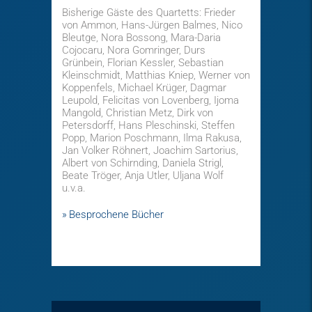
Bisherige Gäste des Quartetts: Frieder
von Ammon, Hans-Jürgen Balmes, Nico
Bleutge, Nora Bossong, Mara-Daria
Cojocaru, Nora Gomringer, Durs
Grünbein, Florian Kessler, Sebastian
Kleinschmidt, Matthias Kniep, Werner von
Koppenfels, Michael Krüger, Dagmar
Leupold, Felicitas von Lovenberg, Ijoma
Mangold, Christian Metz, Dirk von
Petersdorff, Hans Pleschinski, Steffen
Popp, Marion Poschmann, Ilma Rakusa,
Jan Volker Röhnert, Joachim Sartorius,
Albert von Schirnding, Daniela Strigl,
Beate Tröger, Anja Utler, Uljana Wolf
u.v.a.
Besprochene Bücher