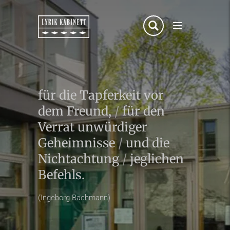
für die Tapferkeit vor
dem Freund,
/
für den
Verrat unwürdiger
Geheimnisse
/
und die
Nichtachtung
/
jeglichen
Befehls.
(Ingeborg Bachmann)